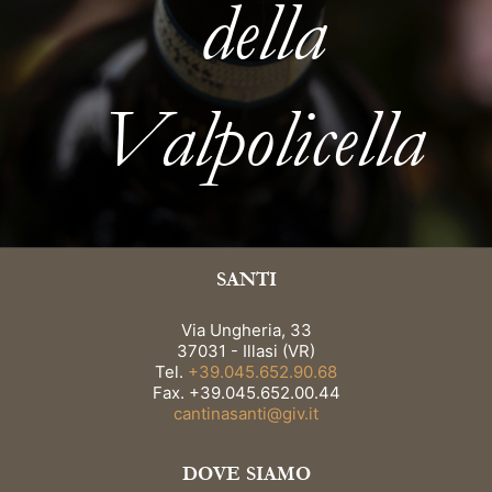
della
Valpolicella
SANTI
Via Ungheria, 33
37031 - Illasi (VR)
Tel.
+39.045.652.90.68
Fax. +39.045.652.00.44
cantinasanti@giv.it
DOVE SIAMO